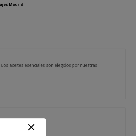
ajes Madrid
 Los aceites esenciales son elegidos por nuestras