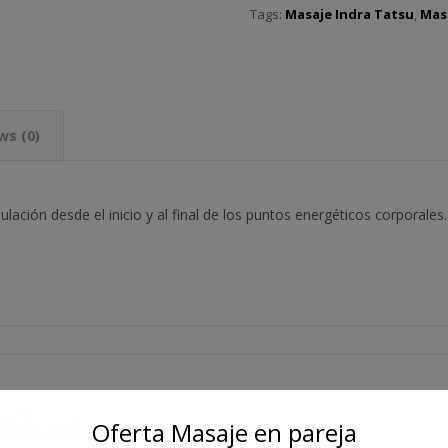
Tags:
Masaje Indra Tatsu
,
Mas
ws (0)
ión desde el inicio y al final de los puntos energéticos corporales.
tion
Oferta Masaje en pareja