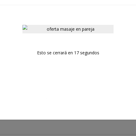
30 min, 60 min
Esto se cerrará en
16
segundos
da.
Los campos obligatorios están marcados con
*