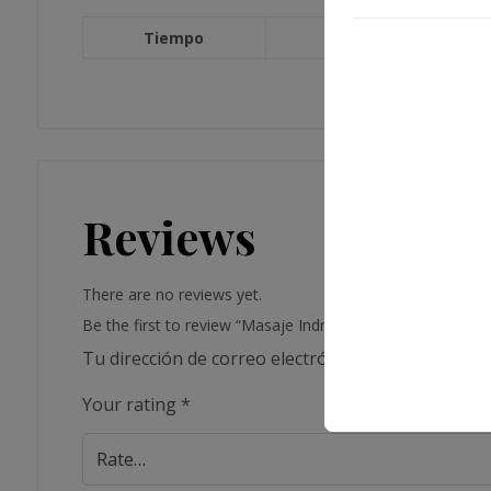
Tiempo
Reviews
There are no reviews yet.
Be the first to review “Masaje Indra Tatsu”
Tu dirección de correo electrónico no será publica
Your rating
*