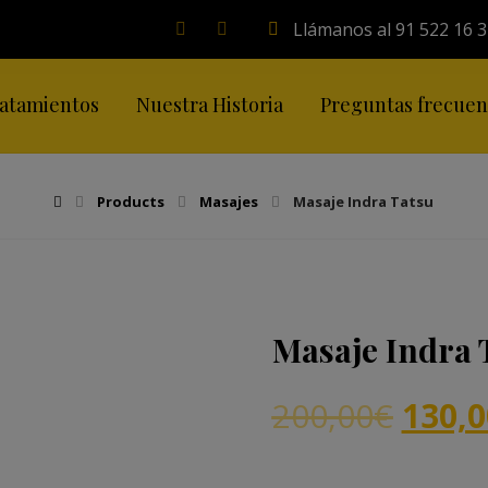
Llámanos al 91 522 16 
atamientos
Nuestra Historia
Preguntas frecuen
Products
Masajes
Masaje Indra Tatsu
Masaje Indra 
200,00
€
130,0